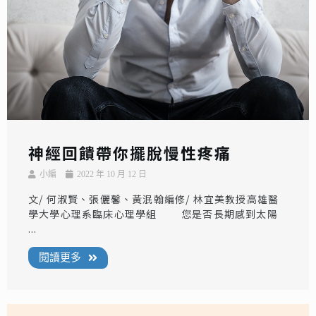
神經回饋帶你擺脫慢性疼痛
小編
2022 年 10 月 12 日
文/ 何淑賢、張儷馨、黃泯翰編修/ 林宜美教授高雄醫
學大學心理系臨床心理學組 您是否長期感到太陽
...
閱讀更多