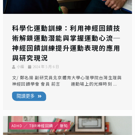
科學化運動訓練：利用神經回饋技
術解鎖運動潛能與掌握運動心流─
神經回饋訓練提升運動表現的應用
與研究現況
小編
2024 年 5 月 6 日
文/ 鄭名揚 副研究員北京體育大學心理學院台灣生理與
神經回饋學會 會員 前言 運動場上的光輝時刻 ...
閱讀更多
ADHD
TBR神經回饋
新知