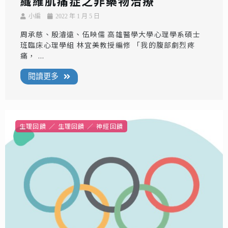
纖維肌痛症之非藥物治療
小編
2022 年 1 月 5 日
周承慈、殷濬遠、伍映儒 高雄醫學大學心理學系碩士
班臨床心理學組 林宜美教授編修 「我的腹部劇烈疼
痛， ...
閱讀更多
生理回饋
生理回饋
神經回饋