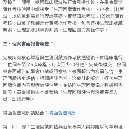
務操作」課程，返回臨床場域進行實務操作後，在學會舉辦
實作考核時段申請接受「生理回饋實作考核」，包括：(1)筆
試：以紙筆測驗進行理論基礎、實務知能考試；(2)操作實作
考核：由種子教師進行實務操作考核，包含連接生理訊號感
應器、生理訊號測量與判讀、生理回饋方案操作等。
三
、個案
書面報告審查
：
完成所有核心課程與生理回饋實作考核通過後，於臨床進行
二位個案至少6次療程，每次至少20分鐘，完成後繳交二份個
案書面報告向學會申請認證審核。書面報告內容需包含，生
理回饋初步評估、相關晤談內容、治療計劃擬定、逐次生理
回饋治療內容與療效評估等，並檢附生理回饋儀之數據報告
圖表。審查通過由本會發給「生理回饋評估與治療專業人
員」認證證明。
書面報告範例請點此：
書面報告範例
第 四 條：生理回饋評估與治療專業人員認證以每年辦理