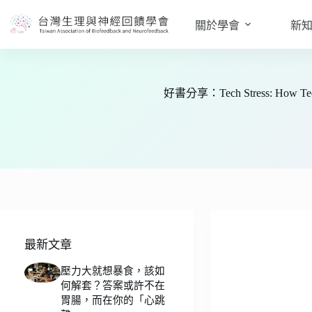
跳
至
關於學會
新
主
要
內
容
好書分享：Tech Stress: How Technol
最新文章
壓力大就想暴食，該如
何解套？答案或許不在
胃腸，而在你的「心跳