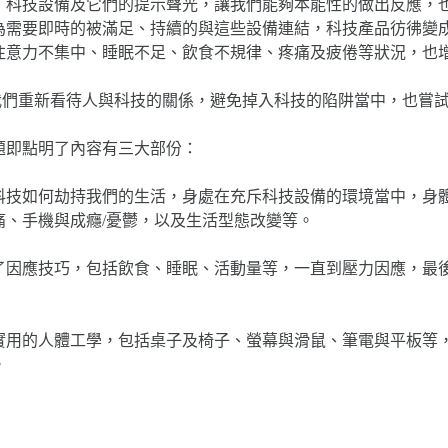
，科技設備及它們的提示聲光，讓我們能夠本能性的做出反應，
為需要即時的被滿足、持續的與這些設備連結，科技產品彷彿變
注意力不集中、睡眠不足、飲食不規律、疼痛及疲倦等狀況，也
ress 讓我們重新看待人與科技的關係，避免掉入科技的陷阱當中，
題即點明了內容有三大部份：
科技如何劫持我們的生活，身處在充斥科技設備的環境當中，身
痛、手機與成癮/憂鬱，以及生活型態改變等。
了因應技巧，包括飲食、睡眠、活動量等，一直到壓力因應，最
實用的人體工學，包括桌子及椅子、螢幕與滑鼠、筆電與平板等
。