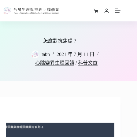
跳
至
購
主
物
要
車
內
容
怎麼對抗焦慮？
tabn
2021 年 7 月 11 日
心跳變異生理回饋
/
科普文章