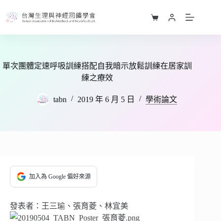
跳
至
購
主
物
要
車
內
容
單次團體定速呼吸訓練搭配自我暗示放鬆訓練在居家訓
練之療效
tabn
2019 年 6 月 5 日
學術論文
加入為 Google 偏好來源
發表者：王三瑜、張育菱、林宜美