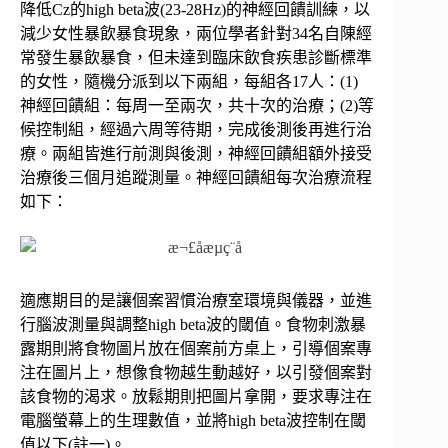
降低Cz的high beta波(23-28Hz)的神經回饋訓練，以
減少女性暴飲暴食現象，兩位學者針對34名自陳經
常發生暴飲暴食，但未達到臨床飲食疾患診斷標準
的女性，隨機分派到以下兩組，每組各17人：(1)
神經回饋組：每周一至兩次，共十次的治療；(2)等
候控制組，經過六周等待期，完成後測後再進行治
療。兩組皆進行前測與後測，神經回饋組額外接受
治療後三個月追蹤測量。神經回饋組每次治療流程
如下：
適應期目的是讓個案習慣治療室環境與儀器，並進
行腦波測量與調整high beta波的閾值。食物刺激暴
露期則將食物圖片放在個案前方桌上，引導個案專
注在圖片上，想像食物越生動越好，以引發個案對
該食物的渴求。放鬆期則把圖片拿開，要求專注在
電腦螢幕上的生理數值，並將high beta波控制在閾
值以下(註一)。