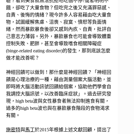
驗？看到美食就無法抗拒地吃個不停?或者明明不
餓，卻吃了大量食物？但吃完之後又充滿罪惡感、
自責、後悔的情緒？現今許多人容易藉由吃大量食
物，試圖緩解焦慮、沮喪、寂寞、憤怒等負面情
緒，然而暴飲暴食後卻又感到內疚、自責，批評自
己意志力薄弱。另外，暴飲暴食也可能會導致體重
控制失敗、肥胖，甚至會導致嗜食相關障礙症
(binge-related eating disorder)的發生，那到底該怎麼
做才能改善呢？
神經回饋可以做到！那什麼是神經回饋？「神經回
饋是心理治療的一種，藉由測量個案大腦活動，並
即時將大腦活動訊號回饋給個案，協助他們學會自
我調控大腦訊號，以改善臨床症狀」。過去研究發
現，high beta波與女性暴食者無法抑制進食有關，
過多的high beta波也與在暴飲暴食階段的食物渴求
有關。
施密特
與
馬丁
於2015年根據上述文獻回顧，提出了