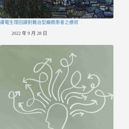
膚電生理回饋對難治型癲癇患者之療效
2022 年 9 月 28 日