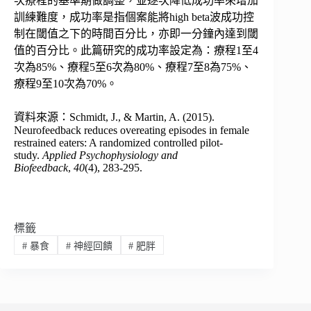
次療程的基準期做調整，並逐次降低成功率來增加
訓練難度，成功率是指個案能將high beta波成功控
制在閾值之下的時間百分比，亦即一分鐘內達到閾
值的百分比。此篇研究的成功率設定為：療程1至4
次為85%、療程5至6次為80%、療程7至8為75%、
療程9至10次為70%。
資料來源：Schmidt, J., & Martin, A. (2015).
Neurofeedback reduces overeating episodes in female
restrained eaters: A randomized controlled pilot-
study.
Applied Psychophysiology and
Biofeedback
,
40
(4), 283-295.
標籤
#
暴食
#
神經回饋
#
肥胖