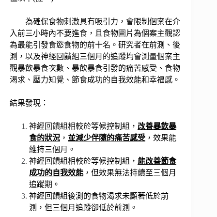
為確保食物刺激具有吸引力，會限制個案在介
入前三小時內不要進食，且食物圖片為個案主觀認
為最能引發食慾食物的前十名。研究者在前測、後
測，以及神經回饋組三個月的追蹤均會測量個案主
觀暴飲暴食次數、暴飲暴食引發的痛苦感受、食物
渴求、壓力知覺、節食成功的自我效能和幸福感。
結果發現：
神經回饋組相較於等候控制組，
改善暴飲暴
食的狀況
，
並減少伴隨的痛苦感受
，效果能
維持三個月。
神經回饋組相較於等候控制組，
能改善節食
成功的自我效能
，但效果無法持續至三個月
追蹤期。
神經回饋組後測的食物渴求未顯著低於前
測，但三個月追蹤卻低於前測。