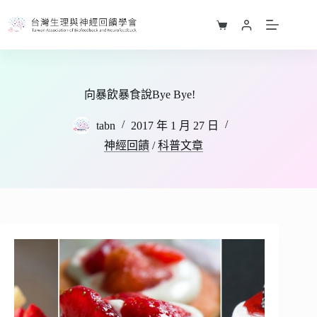
跳
至
購
主
物
要
車
內
容
向暴飲暴食說Bye Bye!
tabn
2017 年 1 月 27 日
神經回饋
/
科普文章