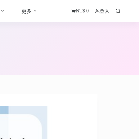
NT$
0
更多
登入
購
物
車