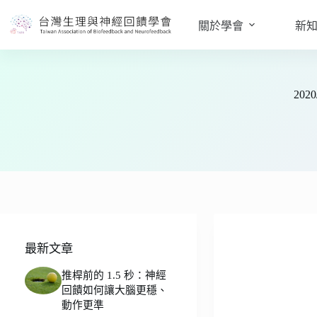
跳
至
關於學會
新
主
要
內
容
20
最新文章
推桿前的 1.5 秒：神經
回饋如何讓大腦更穩、
動作更準