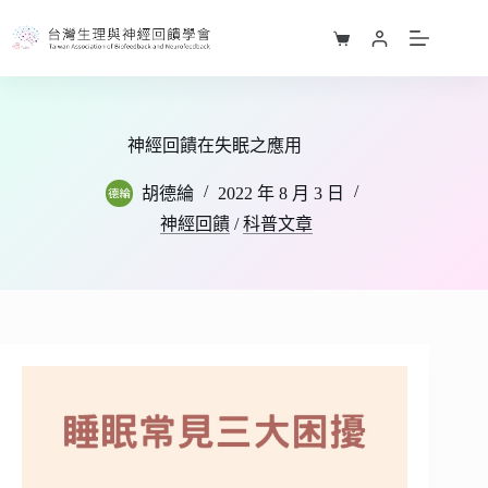
跳
至
購
主
物
要
車
內
容
神經回饋在失眠之應用
胡德綸
2022 年 8 月 3 日
神經回饋
/
科普文章