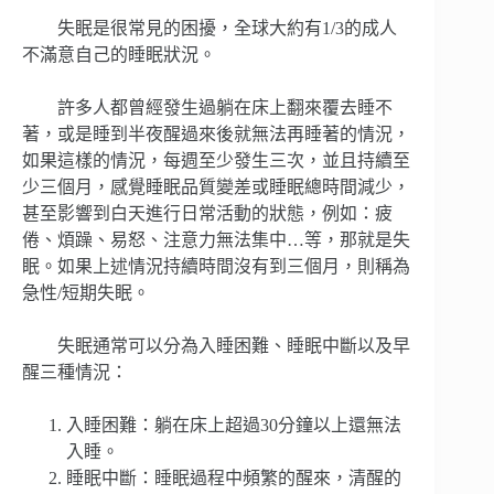
失眠是很常見的困擾，全球大約有1/3的成人
不滿意自己的睡眠狀況。
許多人都曾經發生過躺在床上翻來覆去睡不
著，或是睡到半夜醒過來後就無法再睡著的情況，
如果這樣的情況，每週至少發生三次，並且持續至
少三個月，感覺睡眠品質變差或睡眠總時間減少，
甚至影響到白天進行日常活動的狀態，例如：疲
倦、煩躁、易怒、注意力無法集中…等，那就是失
眠。如果上述情況持續時間沒有到三個月，則稱為
急性/短期失眠。
失眠通常可以分為入睡困難、睡眠中斷以及早
醒三種情況：
入睡困難：躺在床上超過30分鐘以上還無法
入睡。
睡眠中斷：睡眠過程中頻繁的醒來，清醒的