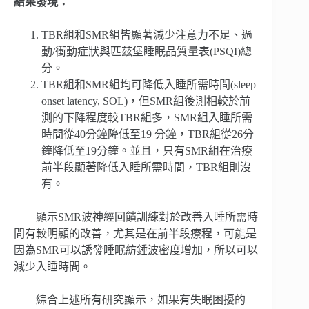
結果發現：
TBR組和SMR組皆顯著減少注意力不足、過
動/衝動症狀與匹茲堡睡眠品質量表(PSQI)總
分。
TBR組和SMR組均可降低入睡所需時間(sleep
onset latency, SOL)，但SMR組後測相較於前
測的下降程度較TBR組多，SMR組入睡所需
時間從40分鐘降低至19 分鐘，TBR組從26分
鐘降低至19分鐘。並且，只有SMR組在治療
前半段顯著降低入睡所需時間，TBR組則沒
有。
顯示SMR波神經回饋訓練對於改善入睡所需時
間有較明顯的改善，尤其是在前半段療程，可能是
因為SMR可以誘發睡眠紡錘波密度增加，所以可以
減少入睡時間。
綜合上述所有研究顯示，如果有失眠困擾的