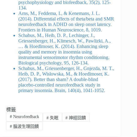
psychophysiology and biofeedback, 35(2), 125-
134.
Arns, M., Feddema, I., & Kenemans, J. L.
(2014). Differential effects of theta/beta and SMR
neurofeedback in ADHD on sleep onset latency.
Frontiers in Human Neuroscience, 8, 1019.
Schabus, M., Heib, D. P., Lechinger, J.,
Griessenberger, H., Klimesch, W., Pawlizki, A.,
… & Hoedlmoser, K. (2014). Enhancing sleep
quality and memory in insomnia using
instrumental sensorimotor rhythm conditioning.
Biological psychology, 95, 126-134.
Schabus, M., Griessenberger, H., Gnjezda, M. T.,
Heib, D. P., Wislowska, M., & Hoedlmoser, K.
(2017). Better than sham? A double-blind
placebo-controlled neurofeedback study in
primary insomnia. Brain, 140(4), 1041-1052.
標籤
#
Neurofeedback
#
失眠
#
神經回饋
#
腦波生理回饋