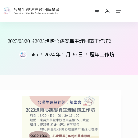
跳
至
購
主
物
要
車
內
容
2023/08/20《2023進階心跳變異生理回饋工作坊》
tabn
2024 年 1 月 30 日
歷年工作坊