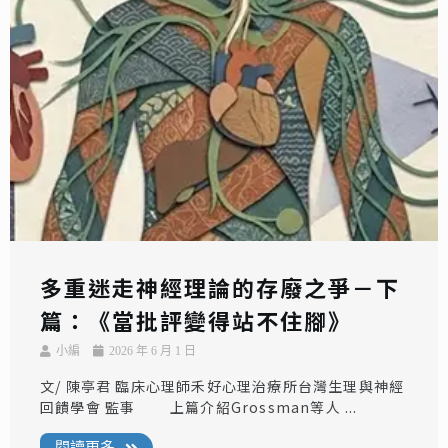
多重迷走神經理論的存廢之爭－下
篇：《當批評變得站不住腳》
小編
2026 年 6 月 1 日
文/ 陳亭君 臨床心理師禾好心理治療所台灣生理與神經
回饋學會 監事 上篇介紹Grossman等人 ...