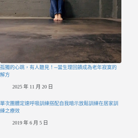
孤獨的心跳，有人聽見！─當生理回饋成為老年寂寞的
解方
2025 年 11 月 20 日
單次團體定速呼吸訓練搭配自我暗示放鬆訓練在居家訓
練之療效
2019 年 6 月 5 日