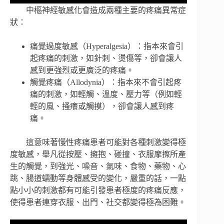
中樞神經敏感化會造成兩種主要的疼痛異常症
狀：
痛覺過度敏感（Hyperalgesia）：指本來會引
起疼痛的刺激，如針刺、燙傷等，卻會讓人
感到更強烈或更廣泛的疼痛。
觸覺疼痛（Allodynia）：指本來不會引起疼
痛的刺激，如輕觸、溫度、壓力等（例如輕
輕的風、搔癢或觸摸），卻會讓人感到疼
痛。
這意味著慢性疼痛患者可能對各種刺激變得極
度敏感，舉凡從按壓、擁抱、碰撞、衣服摩擦所產
生的觸覺，到強光、噪音、氣味、食物、藥物、心
跳、腸道蠕動等身體感受的變化，嚴重的話，一點
點小小的刺激都有可能引發患者極度的疼痛反應，
使得患者連穿衣服、出門、社交都變得極為困難。