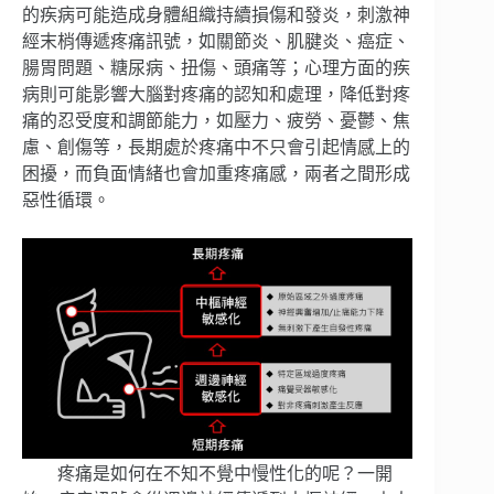
的疾病可能造成身體組織持續損傷和發炎，刺激神
經末梢傳遞疼痛訊號，如關節炎、肌腱炎、癌症、
腸胃問題、糖尿病、扭傷、頭痛等；心理方面的疾
病則可能影響大腦對疼痛的認知和處理，降低對疼
痛的忍受度和調節能力，如壓力、疲勞、憂鬱、焦
慮、創傷等，長期處於疼痛中不只會引起情感上的
困擾，而負面情緒也會加重疼痛感，兩者之間形成
惡性循環。
疼痛是如何在不知不覺中慢性化的呢？一開