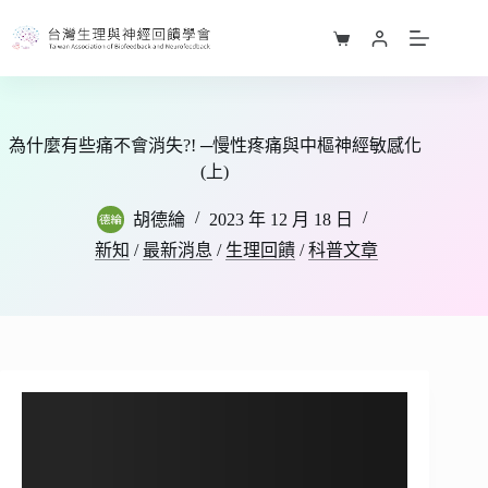
跳
至
購
主
物
要
車
內
容
為什麼有些痛不會消失?! ─慢性疼痛與中樞神經敏感化
(上)
胡德綸
2023 年 12 月 18 日
新知
/
最新消息
/
生理回饋
/
科普文章