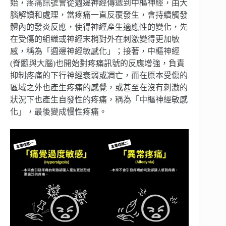
始，疼痛訊號會從週邊神經傳遞到中樞神經，由大
腦解讀和處理，當疼痛一直反覆發生，會持續觸發
體內的發炎反應，使得神經產生適應性的變化，先
在受傷的組織或神經末梢對外在刺激變得更加敏
感，稱為「週邊神經敏感化」；接著，中樞神經
(脊髓與大腦)也開始對疼痛訊號的反應增強，負責
抑制疼痛的下行神經衰弱或凋亡，而在原本受傷的
區域之外也產生疼痛的感覺，或甚至在沒有刺激的
狀況下也產生自發性的疼痛，稱為「中樞神經敏感
化」，最後變成慢性疼痛。