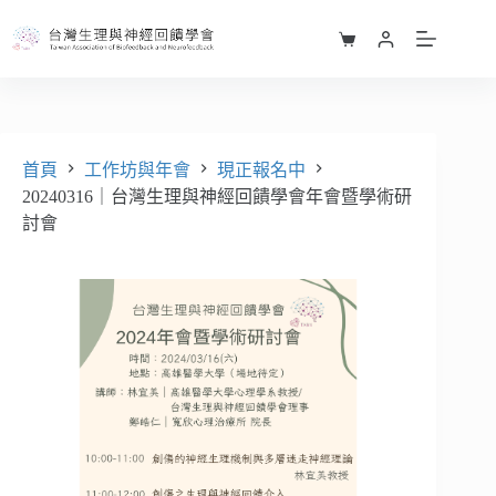
20240316｜台灣生理與神經回饋學會年會暨學術研討會
加入購物車
跳
NT$
0
–
NT$
2,000
此
價
至
購
產
格
主
物
品
範
要
車
有
圍：
內
NT$ 0
多
容
到
種
首頁
工作坊與年會
現正報名中
NT$ 2,000
款
20240316｜台灣生理與神經回饋學會年會暨學術研
式。
討會
可
在
產
品
頁
面
選
擇
選
項