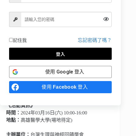
本學會學生會員票
非會員票
非本會學生會員票
清除
NT$
2,000
加入購物車
忘記密碼了嗎？
記住我
登入
使用
Google
登入
描述
使用
Facebook
登入
《活動資訊》
時間：
2024年03月16日(六) 10:00-16:00
地點：
高雄醫學大學(場地待定)
主辦單位：
台灣生理與神經回饋學會