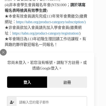
(4)非本會學生會員報名年會(NT$1000；
請於填寫
報名表時檢具有效學生證
)
★本會有效會員請先完成113年常年會費繳交(繳費
網址：
https://tabn.org/product-category/subscription/)
★非會員欲加入會員請先加入學會會員(繳費網
址：
https://tabn.org/product-category/registration/
)
★年會隔日為113年初階生理回饋工作坊課程，有
興趣的夥伴歡迎報名一同報名！
※註：以非本會學生會員優惠價報名者，需於填寫
報名表時一併檢附相關證明以利查證，如未檢附證
您尚未登入，若您沒有帳號，請點下方註冊，或
明需補繳報名差額。
透過Google登入。
※註：報名後，若因個人因素申請退費，需酌收
登入
註冊
200元平台手續費
票種
: 非會員票
本學會個人會員、永久會員、贊助會員票